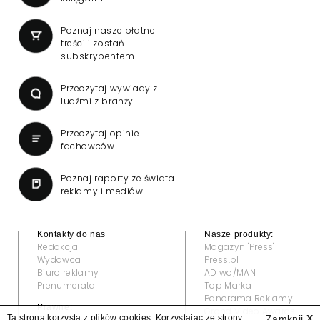
Poznaj nasze płatne
treści i zostań
subskrybentem
Przeczytaj wywiady z
ludźmi z branży
Przeczytaj opinie
fachowców
Poznaj raporty ze świata
reklamy i mediów
Kontakty do nas
Nasze produkty:
Redakcja
Magazyn "Press"
Wydawca
Press.pl
Biuro reklamy
AD wo/MAN
Prenumerata
Top Marka
Panorama Reklamy
Prawne:
Grand Video Awards
Ta strona korzysta z plików cookies. Korzystając ze strony
Zamknij
X
Regulamin