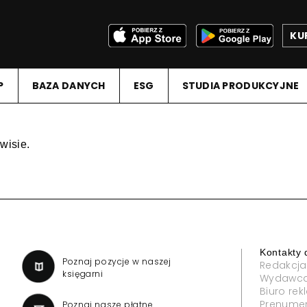
KU
P
BAZA DANYCH
ESG
STUDIA PRODUKCYJNE
wisie.
Kontakty 
a
Poznaj pozycje w naszej
Redakcja
księgarni
Wydawc
Biuro re
Prenume
Poznaj nasze płatne