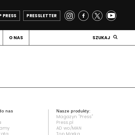
P PRESS
PRESSLETTER
O NAS
SZUKAJ
do nas
Nasze produkty:
Magazyn "Press"
a
Press.pl
klamy
AD wo/MAN
rata
Top Marka