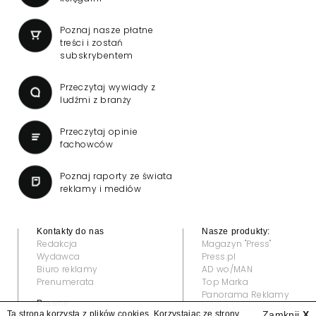
Poznaj nasze płatne
treści i zostań
subskrybentem
Przeczytaj wywiady z
ludźmi z branży
Przeczytaj opinie
fachowców
Poznaj raporty ze świata
reklamy i mediów
Kontakty do nas
Nasze produkty:
Redakcja
Magazyn "Press"
Wydawca
Press.pl
Biuro reklamy
AD wo/MAN
Prenumerata
Top Marka
Panorama Reklamy
Prawne:
Grand Video Awards
Ta strona korzysta z plików cookies. Korzystając ze strony
Zamknij
X
Regulamin