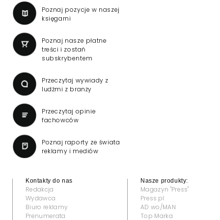
Poznaj pozycje w naszej
księgarni
Poznaj nasze płatne
treści i zostań
subskrybentem
Przeczytaj wywiady z
ludźmi z branży
Przeczytaj opinie
fachowców
Poznaj raporty ze świata
reklamy i mediów
Kontakty do nas
Nasze produkty:
Redakcja
Magazyn "Press"
Wydawca
Press.pl
Biuro reklamy
AD wo/MAN
Prenumerata
Top Marka