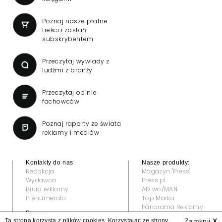
Poznaj nasze płatne
treści i zostań
subskrybentem
Przeczytaj wywiady z
ludźmi z branży
Przeczytaj opinie
fachowców
Poznaj raporty ze świata
reklamy i mediów
Kontakty do nas
Nasze produkty:
Redakcja
Magazyn "Press"
Wydawca
Press.pl
Biuro reklamy
AD wo/MAN
Prenumerata
Top Marka
Panorama Reklamy
Prawne:
Grand Video Awards
Ta strona korzysta z plików cookies. Korzystając ze strony
Zamknij
X
Regulamin