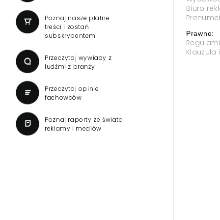
Biuro re
Prenume
Poznaj nasze płatne
treści i zostań
Prawne:
subskrybentem
Regulam
Klauzula
Przeczytaj wywiady z
ludźmi z branży
Przeczytaj opinie
fachowców
Poznaj raporty ze świata
reklamy i mediów