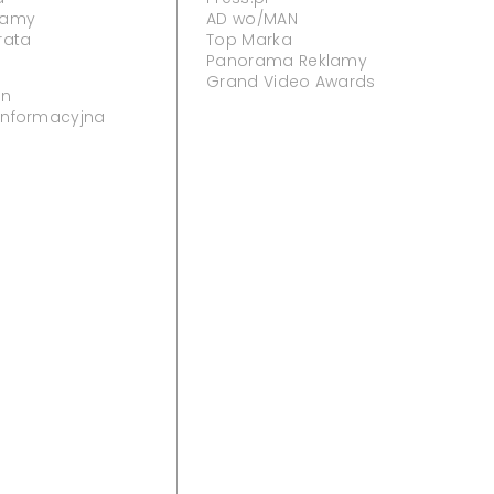
klamy
AD wo/MAN
rata
Top Marka
Panorama Reklamy
Grand Video Awards
in
 informacyjna