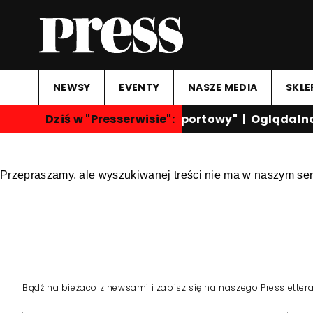
NEWSY
EVENTY
NASZE MEDIA
SKLE
Dziś w "Presserwisie":
"Przegląd Sportowy"
|
Oglądalno
Przepraszamy, ale wyszukiwanej treści nie ma w naszym ser
Bądź na bieżaco z newsami i zapisz się na naszego Pressletter