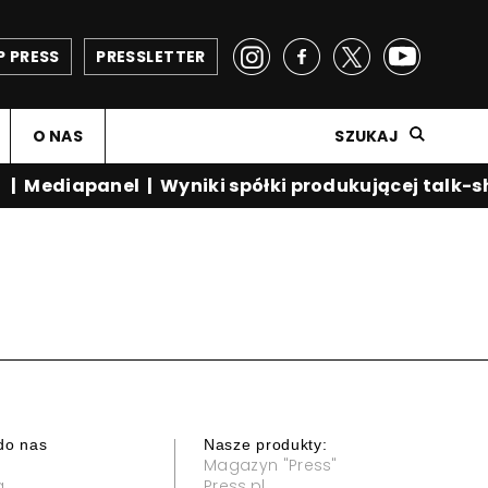
P PRESS
PRESSLETTER
O NAS
SZUKAJ
|
Mediapanel
|
Wyniki spółki produkującej talk-s
do nas
Nasze produkty:
Magazyn "Press"
a
Press.pl