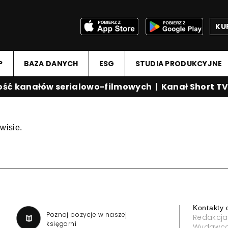
KU
P
BAZA DANYCH
ESG
STUDIA PRODUKCYJNE
ść kanałów serialowo-filmowych
|
Kanał Short TV
wisie.
Kontakty 
a
Poznaj pozycje w naszej
Redakcja
księgarni
Wydawc