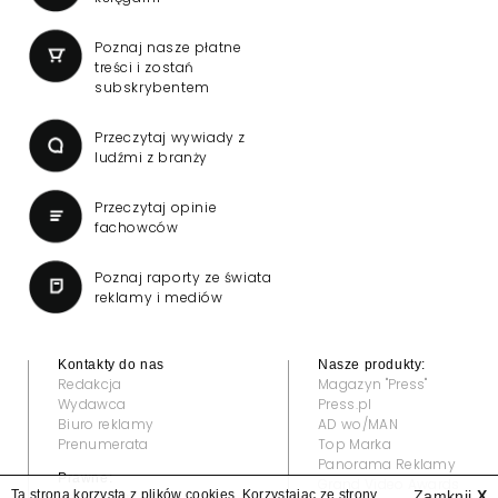
Poznaj nasze płatne
treści i zostań
subskrybentem
Przeczytaj wywiady z
ludźmi z branży
Przeczytaj opinie
fachowców
Poznaj raporty ze świata
reklamy i mediów
Kontakty do nas
Nasze produkty:
Redakcja
Magazyn "Press"
Wydawca
Press.pl
Biuro reklamy
AD wo/MAN
Prenumerata
Top Marka
Panorama Reklamy
Prawne:
Grand Video Awards
Ta strona korzysta z plików cookies. Korzystając ze strony
Zamknij
X
Regulamin