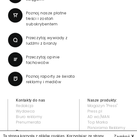
Poznaj nasze płatne
treści i zostań
subskrybentem
Przeczytaj wywiady z
ludźmi z branży
Przeczytaj opinie
fachowców
Poznaj raporty ze świata
reklamy i mediów
Kontakty do nas
Nasze produkty:
Redakcja
Magazyn "Press"
Wydawca
Press.pl
Biuro reklamy
AD wo/MAN
Prenumerata
Top Marka
Panorama Reklamy
Prawne:
Grand Video Awards
Ta strona korzysta z plików cookies. Korzystając ze strony
Zamknij
X
Regulamin