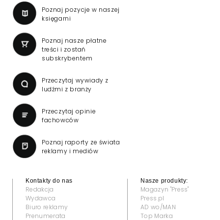
Poznaj pozycje w naszej
księgarni
Poznaj nasze płatne
treści i zostań
subskrybentem
Przeczytaj wywiady z
ludźmi z branży
Przeczytaj opinie
fachowców
Poznaj raporty ze świata
reklamy i mediów
Kontakty do nas
Nasze produkty:
Redakcja
Magazyn "Press"
Wydawca
Press.pl
Biuro reklamy
AD wo/MAN
Prenumerata
Top Marka