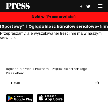
Dziś w "Presserwisie":
d Sportowy"
|
Oglądalność kanałów serialowo-fil
Przepraszamy, ale wyszukiwanej treści nie ma w naszym
serwisie.
Bądź na bieżaco z newsami i zapisz się na naszego
Presslettera