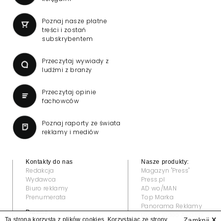
Poznaj nasze płatne
treści i zostań
subskrybentem
Przeczytaj wywiady z
ludźmi z branży
Przeczytaj opinie
fachowców
Poznaj raporty ze świata
reklamy i mediów
Kontakty do nas
Nasze produkty:
Redakcja
Magazyn "Press"
Wydawca
Press.pl
Biuro reklamy
AD wo/MAN
Prenumerata
Top Marka
Panorama Reklamy
Prawne:
Grand Video Awards
Ta strona korzysta z plików cookies. Korzystając ze strony
Zamknij
X
Regulamin