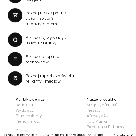
Poznaj nasze płatne
treści i zostań
subskrybentem
Przeczytaj wywiady z
ludźmi z branży
Przeczytaj opinie
fachowców
Poznaj raporty ze świata
reklamy i mediów
Kontakty do nas
Nasze produkty:
Redakcja
Magazyn "Press"
Wydawca
Press.pl
Biuro reklamy
AD wo/MAN
Prenumerata
Top Marka
Panorama Reklamy
Prawne:
Grand Video Awards
Ta strona korzysta z plików cookies. Korzystając ze strony
Zamknij
X
Regulamin