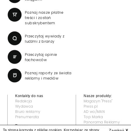
Poznaj nasze płatne
treści i zostań
subskrybentem
Przeczytaj wywiady z
ludźmi z branży
Przeczytaj opinie
fachowców
Poznaj raporty ze świata
reklamy i mediów
Kontakty do nas
Nasze produkty:
Redakcja
Magazyn "Press"
Wydawca
Press.pl
Biuro reklamy
AD wo/MAN
Prenumerata
Top Marka
Panorama Reklamy
Prawne:
Grand Video Awards
Ta strona korzysta z plików cookies. Korzystając ze strony
Zamknij
X
Regulamin