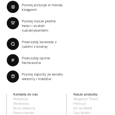
Poznaj pozycje w naszej
księgarni
Poznaj nasze płatne
treści i zostań
subskrybentem
Przeczytaj wywiady z
ludźmi z branży
Przeczytaj opinie
fachowców
Poznaj raporty ze świata
reklamy i mediów
Kontakty do nas
Nasze produkty:
Redakcja
Magazyn "Press"
Wydawca
Press.pl
Biuro reklamy
AD wo/MAN
Prenumerata
Top Marka