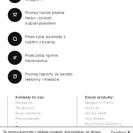
Poznaj nasze płatne
treści i zostań
subskrybentem
Przeczytaj wywiady z
ludźmi z branży
Przeczytaj opinie
fachowców
Poznaj raporty ze świata
reklamy i mediów
Kontakty do nas
Nasze produkty:
Redakcja
Magazyn "Press"
Wydawca
Press.pl
Biuro reklamy
AD wo/MAN
Prenumerata
Top Marka
Panorama Reklamy
Prawne:
Grand Video Awards
Ta strona korzysta z plików cookies. Korzystając ze strony
Zamknij
X
Regulamin