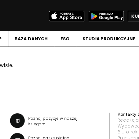
KU
P
BAZA DANYCH
ESG
STUDIA PRODUKCYJNE
wisie.
Kontakty 
a
Poznaj pozycje w naszej
Redakcja
księgarni
Wydawc
Biuro re
Prenume
Poznaj nasze płatne