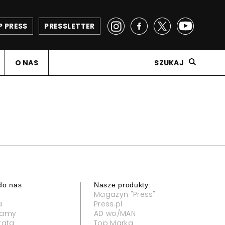
P PRESS
PRESSLETTER
O NAS
SZUKAJ
do nas
Nasze produkty:
Magazyn "Press"
a
Press.pl
klamy
AD wo/MAN
rata
Top Marka