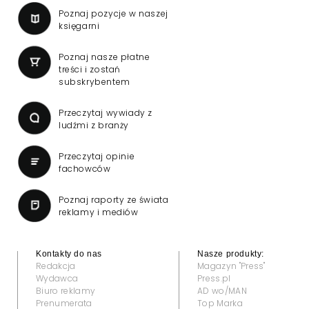
Poznaj pozycje w naszej
księgarni
Poznaj nasze płatne
treści i zostań
subskrybentem
Przeczytaj wywiady z
ludźmi z branży
Przeczytaj opinie
fachowców
Poznaj raporty ze świata
reklamy i mediów
Kontakty do nas
Nasze produkty:
Redakcja
Magazyn "Press"
Wydawca
Press.pl
Biuro reklamy
AD wo/MAN
Prenumerata
Top Marka