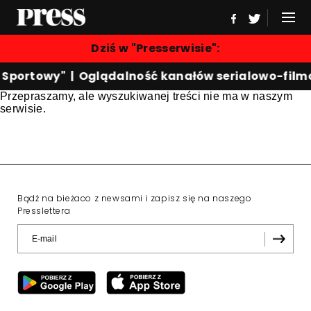
Dziś w "Presserwisie":
d Sportowy"
|
Oglądalność kanałów serialowo-fil
Przepraszamy, ale wyszukiwanej treści nie ma w naszym
serwisie.
Bądź na bieżaco z newsami i zapisz się na naszego
Presslettera