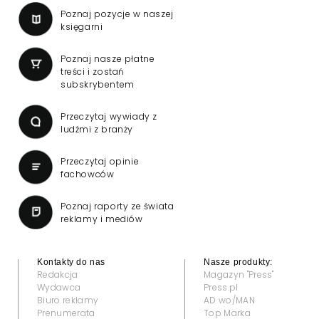
Poznaj pozycje w naszej
księgarni
Poznaj nasze płatne
treści i zostań
subskrybentem
Przeczytaj wywiady z
ludźmi z branży
Przeczytaj opinie
fachowców
Poznaj raporty ze świata
reklamy i mediów
Kontakty do nas
Nasze produkty:
Redakcja
Magazyn "Press"
Wydawca
Press.pl
Biuro reklamy
AD wo/MAN
Prenumerata
Top Marka