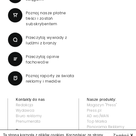
Poznaj nasze płatne
treści i zostań
subskrybentem
Przeczytaj wywiady z
ludźmi z branży
Przeczytaj opinie
fachowców
Poznaj raporty ze świata
reklamy i mediów
Kontakty do nas
Nasze produkty:
Redakcja
Magazyn "Press"
Wydawca
Press.pl
Biuro reklamy
AD wo/MAN
Prenumerata
Top Marka
Panorama Reklamy
Prawne:
Grand Video Awards
Ta strona korzysta z plików cookies. Korzystając ze strony
Zamknij
X
Regulamin