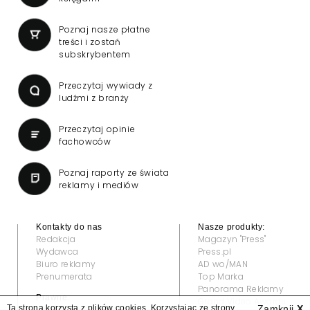
Poznaj nasze płatne
treści i zostań
subskrybentem
Przeczytaj wywiady z
ludźmi z branży
Przeczytaj opinie
fachowców
Poznaj raporty ze świata
reklamy i mediów
Kontakty do nas
Nasze produkty:
Redakcja
Magazyn "Press"
Wydawca
Press.pl
Biuro reklamy
AD wo/MAN
Prenumerata
Top Marka
Panorama Reklamy
Prawne:
Grand Video Awards
Ta strona korzysta z plików cookies. Korzystając ze strony
Zamknij
X
Regulamin