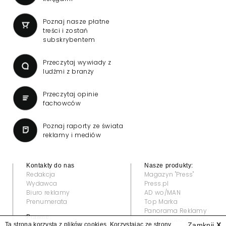
Poznaj nasze płatne
treści i zostań
subskrybentem
Przeczytaj wywiady z
ludźmi z branży
Przeczytaj opinie
fachowców
Poznaj raporty ze świata
reklamy i mediów
Kontakty do nas
Nasze produkty:
Redakcja
Magazyn "Press"
Wydawca
Press.pl
Biuro reklamy
AD wo/MAN
Prenumerata
Top Marka
Panorama Reklamy
Prawne:
Grand Video Awards
Ta strona korzysta z plików cookies. Korzystając ze strony
Zamknij
X
Regulamin