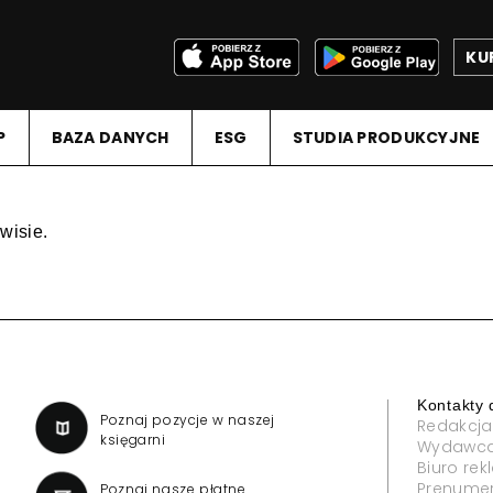
KU
P
BAZA DANYCH
ESG
STUDIA PRODUKCYJNE
wisie.
Kontakty 
a
Poznaj pozycje w naszej
Redakcja
księgarni
Wydawc
Biuro re
Prenume
Poznaj nasze płatne