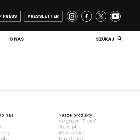
P PRESS
PRESSLETTER
O NAS
SZUKAJ
do nas
Nasze produkty:
Magazyn "Press"
a
Press.pl
klamy
AD wo/MAN
rata
Top Marka