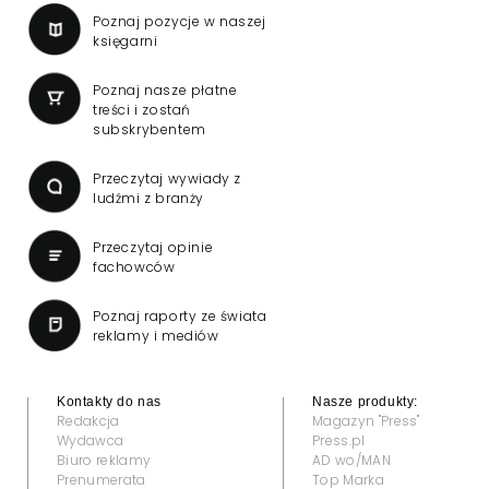
Poznaj pozycje w naszej
księgarni
Poznaj nasze płatne
treści i zostań
subskrybentem
Przeczytaj wywiady z
ludźmi z branży
Przeczytaj opinie
fachowców
Poznaj raporty ze świata
reklamy i mediów
Kontakty do nas
Nasze produkty:
Redakcja
Magazyn "Press"
Wydawca
Press.pl
Biuro reklamy
AD wo/MAN
Prenumerata
Top Marka