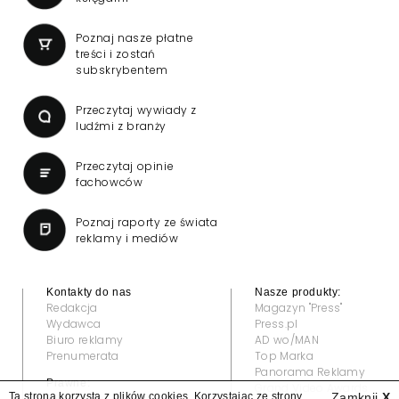
Poznaj nasze płatne
treści i zostań
subskrybentem
Przeczytaj wywiady z
ludźmi z branży
Przeczytaj opinie
fachowców
Poznaj raporty ze świata
reklamy i mediów
Kontakty do nas
Nasze produkty:
Redakcja
Magazyn "Press"
Wydawca
Press.pl
Biuro reklamy
AD wo/MAN
Prenumerata
Top Marka
Panorama Reklamy
Prawne:
Grand Video Awards
Ta strona korzysta z plików cookies. Korzystając ze strony
Zamknij
X
Regulamin