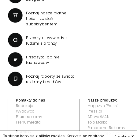
Poznaj nasze płatne
treści i zostań
subskrybentem
Przeczytaj wywiady z
ludźmi z branży
Przeczytaj opinie
fachowców
Poznaj raporty ze świata
reklamy i mediów
Kontakty do nas
Nasze produkty:
Redakcja
Magazyn "Press"
Wydawca
Press.pl
Biuro reklamy
AD wo/MAN
Prenumerata
Top Marka
Panorama Reklamy
Prawne:
Grand Video Awards
Ta strona korzysta z plików cookies. Korzystając ze strony
Zamknij
X
Regulamin