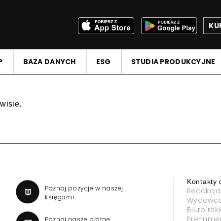
KU
P
BAZA DANYCH
ESG
STUDIA PRODUKCYJNE
wisie.
Kontakty 
a
Poznaj pozycje w naszej
Redakcja
księgarni
Wydawc
Biuro re
Prenume
Poznaj nasze płatne