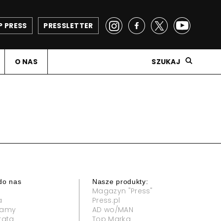
P PRESS
PRESSLETTER
O NAS
SZUKAJ
do nas
Nasze produkty:
Magazyn "Press"
a
Press.pl
klamy
AD wo/MAN
rata
Top Marka