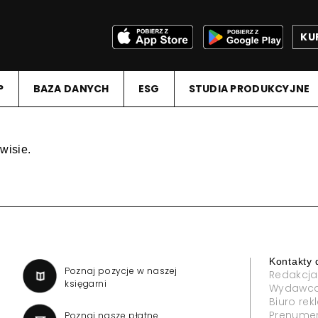
KU
P
BAZA DANYCH
ESG
STUDIA PRODUKCYJNE
wisie.
Kontakty 
a
Poznaj pozycje w naszej
Redakcja
księgarni
Wydawc
Biuro re
Prenume
Poznaj nasze płatne