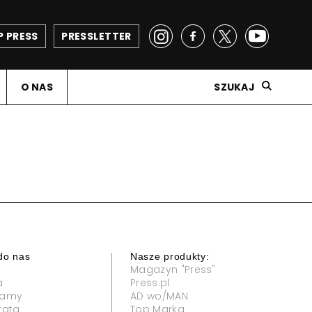
P PRESS
PRESSLETTER
O NAS
SZUKAJ
do nas
Nasze produkty:
Magazyn "Press"
a
Press.pl
klamy
AD wo/MAN
rata
Top Marka