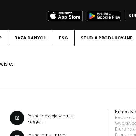
KU
P
BAZA DANYCH
ESG
STUDIA PRODUKCYJNE
wisie.
Kontakty 
a
Poznaj pozycje w naszej
Redakcja
księgarni
Wydawc
Biuro re
Prenume
Poznaj nasze płatne