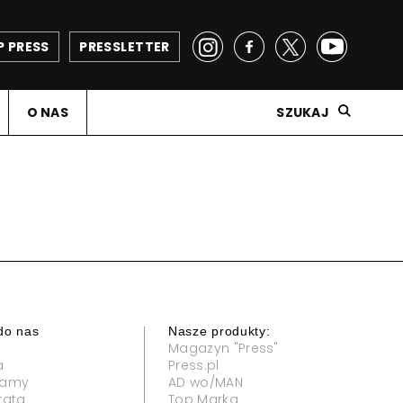
P PRESS
PRESSLETTER
O NAS
SZUKAJ
do nas
Nasze produkty:
Magazyn "Press"
a
Press.pl
klamy
AD wo/MAN
rata
Top Marka