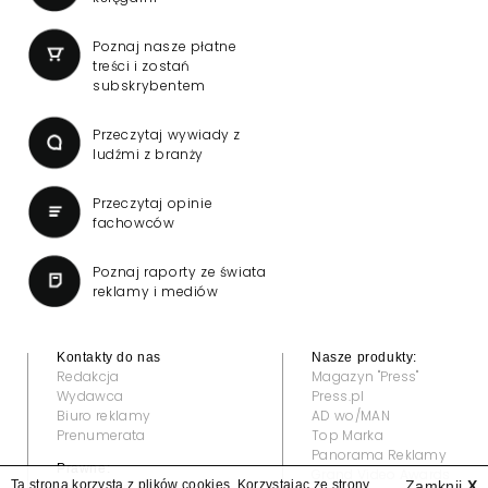
Poznaj nasze płatne
treści i zostań
subskrybentem
Przeczytaj wywiady z
ludźmi z branży
Przeczytaj opinie
fachowców
Poznaj raporty ze świata
reklamy i mediów
Kontakty do nas
Nasze produkty:
Redakcja
Magazyn "Press"
Wydawca
Press.pl
Biuro reklamy
AD wo/MAN
Prenumerata
Top Marka
Panorama Reklamy
Prawne:
Grand Video Awards
Ta strona korzysta z plików cookies. Korzystając ze strony
Zamknij
X
Regulamin