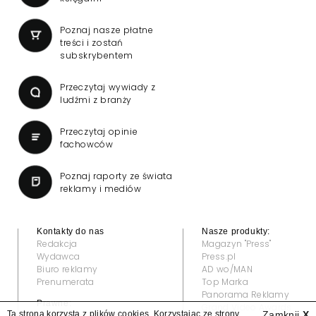
Poznaj nasze płatne
treści i zostań
subskrybentem
Przeczytaj wywiady z
ludźmi z branży
Przeczytaj opinie
fachowców
Poznaj raporty ze świata
reklamy i mediów
Kontakty do nas
Nasze produkty:
Redakcja
Magazyn "Press"
Wydawca
Press.pl
Biuro reklamy
AD wo/MAN
Prenumerata
Top Marka
Panorama Reklamy
Prawne:
Grand Video Awards
Ta strona korzysta z plików cookies. Korzystając ze strony
Zamknij
X
Regulamin