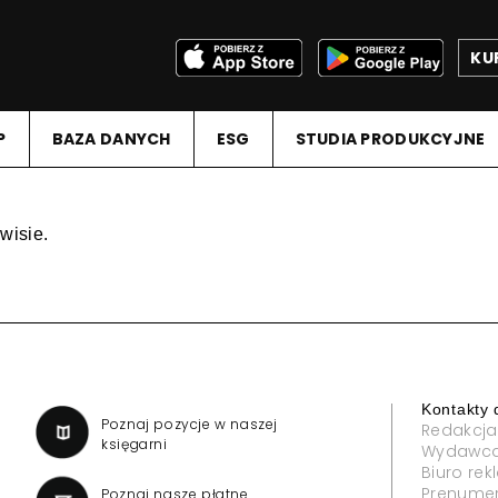
KU
P
BAZA DANYCH
ESG
STUDIA PRODUKCYJNE
wisie.
Kontakty 
a
Poznaj pozycje w naszej
Redakcja
księgarni
Wydawc
Biuro re
Prenume
Poznaj nasze płatne