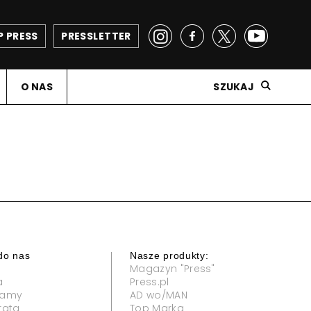
P PRESS
PRESSLETTER
O NAS
SZUKAJ
do nas
Nasze produkty:
Magazyn "Press"
a
Press.pl
klamy
AD wo/MAN
rata
Top Marka