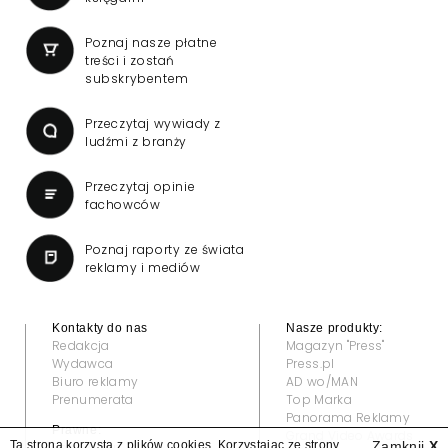
Poznaj nasze płatne
treści i zostań
subskrybentem
Przeczytaj wywiady z
ludźmi z branży
Przeczytaj opinie
fachowców
Poznaj raporty ze świata
reklamy i mediów
Kontakty do nas
Nasze produkty:
Redakcja
Magazyn "Press"
Wydawca
Press.pl
Biuro reklamy
AD wo/MAN
Prenumerata
Top Marka
Panorama Reklamy
Prawne:
Grand Video Awards
Ta strona korzysta z plików cookies. Korzystając ze strony
Zamknij
X
Regulamin