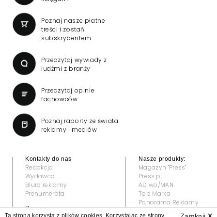
Poznaj nasze płatne
treści i zostań
subskrybentem
Przeczytaj wywiady z
ludźmi z branży
Przeczytaj opinie
fachowców
Poznaj raporty ze świata
reklamy i mediów
Kontakty do nas
Nasze produkty:
Redakcja
Magazyn "Press"
Wydawca
Press.pl
Biuro reklamy
AD wo/MAN
Prenumerata
Top Marka
Panorama Reklamy
Prawne:
Grand Video Awards
Ta strona korzysta z plików cookies. Korzystając ze strony
Zamknij
X
Regulamin