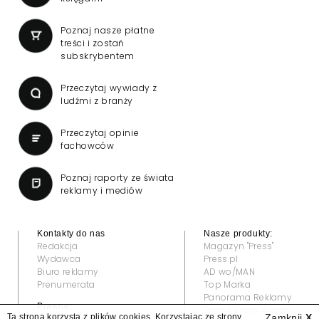
Poznaj nasze płatne
treści i zostań
subskrybentem
Przeczytaj wywiady z
ludźmi z branży
Przeczytaj opinie
fachowców
Poznaj raporty ze świata
reklamy i mediów
Kontakty do nas
Nasze produkty:
Redakcja
Magazyn "Press"
Wydawca
Press.pl
Biuro reklamy
AD wo/MAN
Prenumerata
Top Marka
Panorama Reklamy
Prawne:
Grand Video Awards
Ta strona korzysta z plików cookies. Korzystając ze strony
Zamknij
X
Regulamin