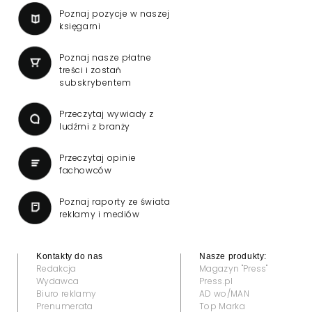
Poznaj pozycje w naszej
księgarni
Poznaj nasze płatne
treści i zostań
subskrybentem
Przeczytaj wywiady z
ludźmi z branży
Przeczytaj opinie
fachowców
Poznaj raporty ze świata
reklamy i mediów
Kontakty do nas
Nasze produkty:
Redakcja
Magazyn "Press"
Wydawca
Press.pl
Biuro reklamy
AD wo/MAN
Prenumerata
Top Marka