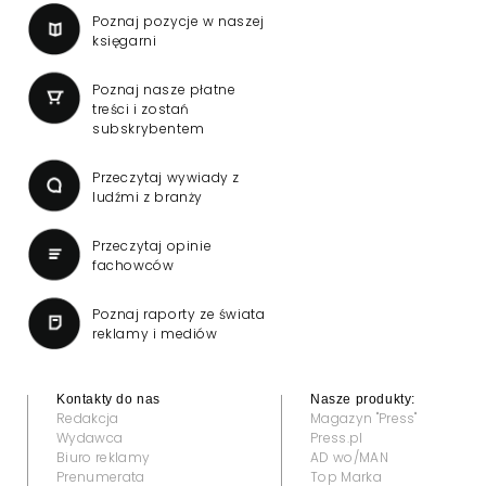
Poznaj pozycje w naszej
księgarni
Poznaj nasze płatne
treści i zostań
subskrybentem
Przeczytaj wywiady z
ludźmi z branży
Przeczytaj opinie
fachowców
Poznaj raporty ze świata
reklamy i mediów
Kontakty do nas
Nasze produkty:
Redakcja
Magazyn "Press"
Wydawca
Press.pl
Biuro reklamy
AD wo/MAN
Prenumerata
Top Marka