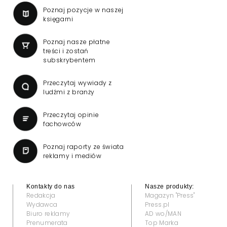
Poznaj pozycje w naszej
księgarni
Poznaj nasze płatne
treści i zostań
subskrybentem
Przeczytaj wywiady z
ludźmi z branży
Przeczytaj opinie
fachowców
Poznaj raporty ze świata
reklamy i mediów
Kontakty do nas
Nasze produkty:
Redakcja
Magazyn "Press"
Wydawca
Press.pl
Biuro reklamy
AD wo/MAN
Prenumerata
Top Marka