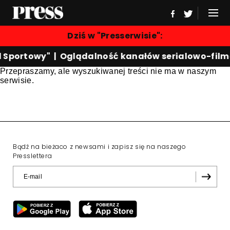
Dziś w "Presserwisie":
d Sportowy"
|
Oglądalność kanałów serialowo-fil
Przepraszamy, ale wyszukiwanej treści nie ma w naszym
serwisie.
Bądź na bieżaco z newsami i zapisz się na naszego
Presslettera