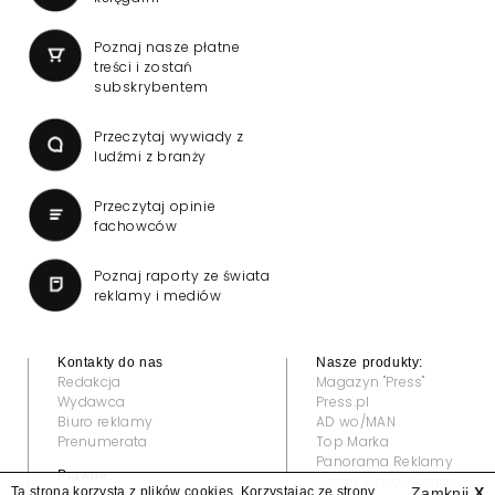
Poznaj nasze płatne
treści i zostań
subskrybentem
Przeczytaj wywiady z
ludźmi z branży
Przeczytaj opinie
fachowców
Poznaj raporty ze świata
reklamy i mediów
Kontakty do nas
Nasze produkty:
Redakcja
Magazyn "Press"
Wydawca
Press.pl
Biuro reklamy
AD wo/MAN
Prenumerata
Top Marka
Panorama Reklamy
Prawne:
Grand Video Awards
Ta strona korzysta z plików cookies. Korzystając ze strony
Zamknij
X
Regulamin