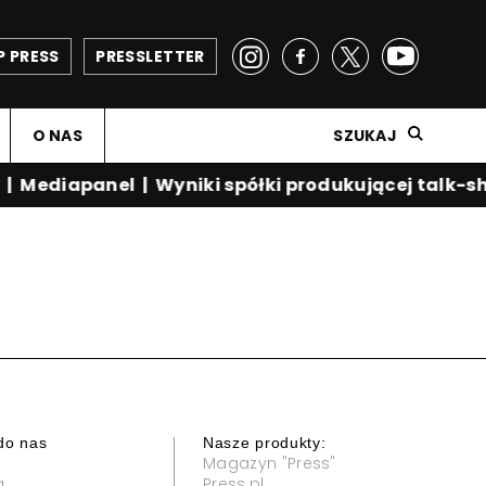
P PRESS
PRESSLETTER
O NAS
SZUKAJ
|
Mediapanel
|
Wyniki spółki produkującej talk-sh
do nas
Nasze produkty:
Magazyn "Press"
a
Press.pl