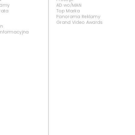
klamy
AD wo/MAN
rata
Top Marka
Panorama Reklamy
Grand Video Awards
in
 informacyjna