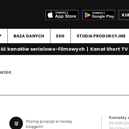
KU
P
BAZA DANYCH
ESG
STUDIA PRODUKCYJNE
ć kanałów serialowo-filmowych
|
Kanał Short TV
wisie.
Kontakty 
a
Poznaj pozycje w naszej
Redakcja
księgarni
Wydawc