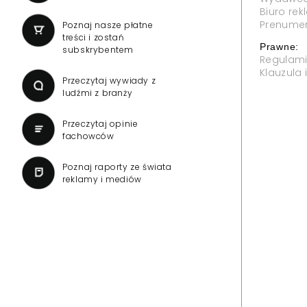
Biuro re
Prenume
Poznaj nasze płatne
treści i zostań
Prawne:
subskrybentem
Regulam
Klauzula
Przeczytaj wywiady z
ludźmi z branży
Przeczytaj opinie
fachowców
Poznaj raporty ze świata
reklamy i mediów