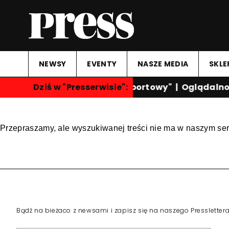
NEWSY
EVENTY
NASZE MEDIA
SKLE
Dziś w "Presserwisie":
"Przegląd Sportowy"
|
Oglądalnoś
Przepraszamy, ale wyszukiwanej treści nie ma w naszym ser
Bądź na bieżaco z newsami i zapisz się na naszego Pressletter