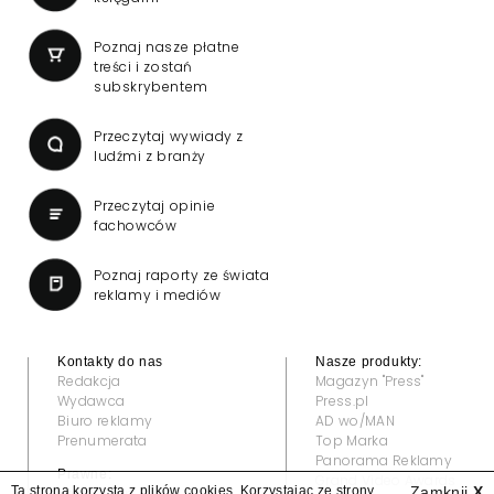
Poznaj nasze płatne
treści i zostań
subskrybentem
Przeczytaj wywiady z
ludźmi z branży
Przeczytaj opinie
fachowców
Poznaj raporty ze świata
reklamy i mediów
Kontakty do nas
Nasze produkty:
Redakcja
Magazyn "Press"
Wydawca
Press.pl
Biuro reklamy
AD wo/MAN
Prenumerata
Top Marka
Panorama Reklamy
Prawne:
Grand Video Awards
Ta strona korzysta z plików cookies. Korzystając ze strony
Zamknij
X
Regulamin