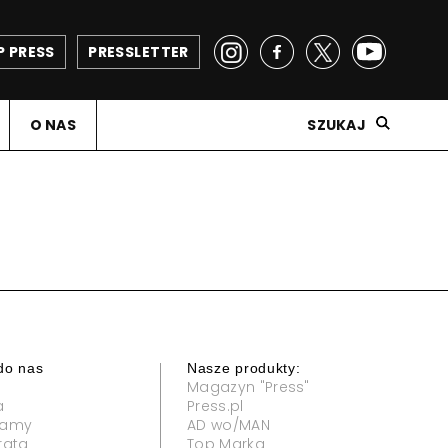
P PRESS
PRESSLETTER
O NAS
SZUKAJ
do nas
Nasze produkty:
Magazyn "Press"
a
Press.pl
klamy
AD wo/MAN
rata
Top Marka