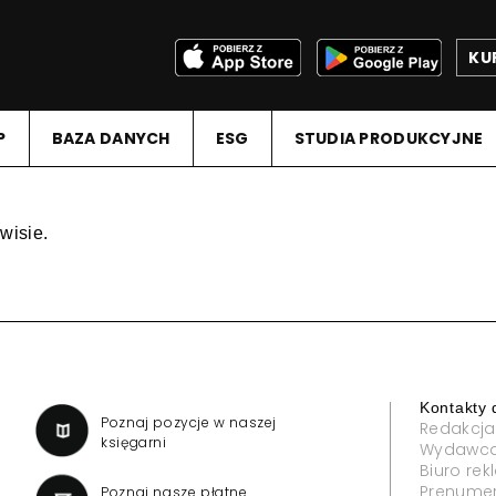
KU
P
BAZA DANYCH
ESG
STUDIA PRODUKCYJNE
wisie.
Kontakty 
a
Poznaj pozycje w naszej
Redakcja
księgarni
Wydawc
Biuro re
Prenume
Poznaj nasze płatne