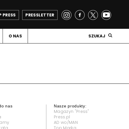
P PRESS
PRESSLETTER
O NAS
SZUKAJ
do nas
Nasze produkty:
Magazyn "Press"
a
Press.pl
klamy
AD wo/MAN
rata
Top Marka