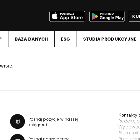
KU
P
BAZA DANYCH
ESG
STUDIA PRODUKCYJNE
wisie.
Kontakty 
a
Poznaj pozycje w naszej
Redakcja
księgarni
Wydawc
Biuro re
Prenume
Poznaj nasze płatne