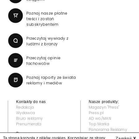
Poznaj nasze płatne
treści i zostań
subskrybentem
Przeczytaj wywiady z
ludźmi z branży
Przeczytaj opinie
fachowców
Poznaj raporty ze świata
reklamy i mediów
Kontakty do nas
Nasze produkty:
Redakcja
Magazyn "Press"
Wydawca
Press.pl
Biuro reklamy
AD wo/MAN
Prenumerata
Top Marka
Panorama Reklamy
Prawne:
Grand Video Awards
Ta strona korzysta z plików cookies. Korzystając ze strony
Zamknij
X
Regulamin