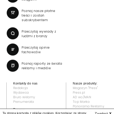
Poznaj nasze płatne
treści i zostań
subskrybentem
Przeczytaj wywiady z
ludźmi z branży
Przeczytaj opinie
fachowców
Poznaj raporty ze świata
reklamy i mediów
Kontakty do nas
Nasze produkty:
Redakcja
Magazyn "Press"
Wydawca
Press.pl
Biuro reklamy
AD wo/MAN
Prenumerata
Top Marka
Panorama Reklamy
Prawne:
Grand Video Awards
Ta strona korzysta z plików cookies. Korzystając ze strony
Zamknij
X
Regulamin