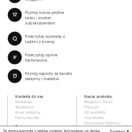
Poznaj nasze płatne
treści i zostań
subskrybentem
Przeczytaj wywiady z
ludźmi z branży
Przeczytaj opinie
fachowców
Poznaj raporty ze świata
reklamy i mediów
Kontakty do nas
Nasze produkty:
Redakcja
Magazyn "Press"
Wydawca
Press.pl
Biuro reklamy
AD wo/MAN
Prenumerata
Top Marka
Panorama Reklamy
Prawne:
Grand Video Awards
Ta strona korzysta z plików cookies. Korzystając ze strony
Zamknij
X
Regulamin