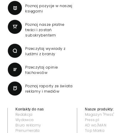
Poznaj pozycje w naszej
księgarni
Poznaj nasze płatne
treści i zostań
subskrybentem
Przeczytaj wywiady z
ludźmi z branży
Przeczytaj opinie
fachowców
Poznaj raporty ze świata
reklamy i mediów
Kontakty do nas
Nasze produkty:
Redakcja
Magazyn "Press"
Wydawca
Press.pl
Biuro reklamy
AD wo/MAN
Prenumerata
Top Marka