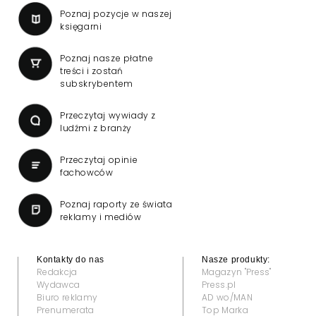
Poznaj pozycje w naszej
księgarni
Poznaj nasze płatne
treści i zostań
subskrybentem
Przeczytaj wywiady z
ludźmi z branży
Przeczytaj opinie
fachowców
Poznaj raporty ze świata
reklamy i mediów
Kontakty do nas
Nasze produkty:
Redakcja
Magazyn "Press"
Wydawca
Press.pl
Biuro reklamy
AD wo/MAN
Prenumerata
Top Marka