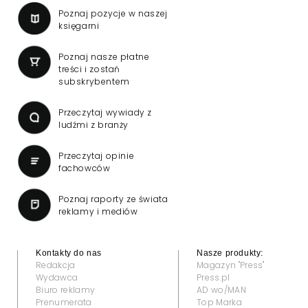
Poznaj pozycje w naszej
księgarni
Poznaj nasze płatne
treści i zostań
subskrybentem
Przeczytaj wywiady z
ludźmi z branży
Przeczytaj opinie
fachowców
Poznaj raporty ze świata
reklamy i mediów
Kontakty do nas
Nasze produkty:
Redakcja
Magazyn "Press"
Wydawca
Press.pl
Biuro reklamy
AD wo/MAN
Prenumerata
Top Marka