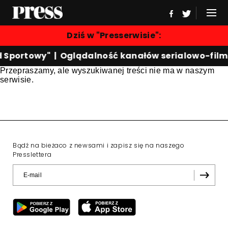
Dziś w "Presserwisie":
d Sportowy"
|
Oglądalność kanałów serialowo-fil
Przepraszamy, ale wyszukiwanej treści nie ma w naszym
serwisie.
Bądź na bieżaco z newsami i zapisz się na naszego
Presslettera