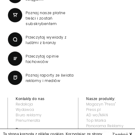
Poznaj nasze płatne
treści i zostań
subskrybentem
Przeczytaj wywiady z
ludźmi z branży
Przeczytaj opinie
fachowców
Poznaj raporty ze świata
reklamy i mediów
Kontakty do nas
Nasze produkty:
Redakcja
Magazyn "Press"
Wydawca
Press.pl
Biuro reklamy
AD wo/MAN
Prenumerata
Top Marka
Panorama Reklamy
Prawne:
Grand Video Awards
Ta strona korzysta z plików cookies. Korzystając ze strony
Zamknij
X
Regulamin