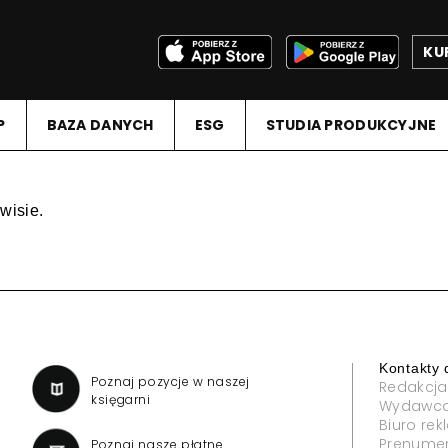
KU
P
BAZA DANYCH
ESG
STUDIA PRODUKCYJNE
wisie.
Kontakty 
a
Poznaj pozycje w naszej
Redakcja
księgarni
Wydawc
Biuro re
Prenume
Poznaj nasze płatne