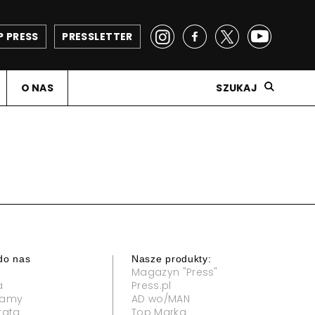
P PRESS
PRESSLETTER
O NAS
SZUKAJ
do nas
Nasze produkty:
Magazyn "Press"
a
Press.pl
klamy
AD wo/MAN
rata
Top Marka