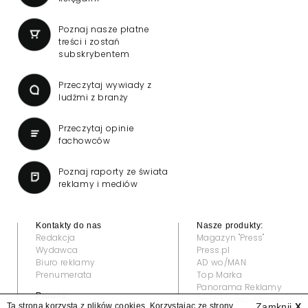
Poznaj nasze płatne
treści i zostań
subskrybentem
Przeczytaj wywiady z
ludźmi z branży
Przeczytaj opinie
fachowców
Poznaj raporty ze świata
reklamy i mediów
Kontakty do nas
Nasze produkty:
Redakcja
Magazyn "Press"
Wydawca
Press.pl
Biuro reklamy
AD wo/MAN
Prenumerata
Top Marka
Panorama Reklamy
Prawne:
Grand Video Awards
Ta strona korzysta z plików cookies. Korzystając ze strony
Zamknij
X
Regulamin